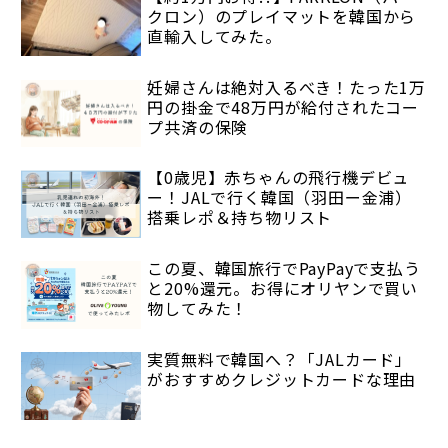
クロン）のプレイマットを韓国から
直輸入してみた。
妊婦さんは絶対入るべき！たった1万
円の掛金で48万円が給付されたコー
プ共済の保険
【0歳児】赤ちゃんの飛行機デビュ
ー！JALで行く韓国（羽田ー金浦）
搭乗レポ＆持ち物リスト
この夏、韓国旅行でPayPayで支払う
と20%還元。お得にオリヤンで買い
物してみた！
実質無料で韓国へ？「JALカード」
がおすすめクレジットカードな理由