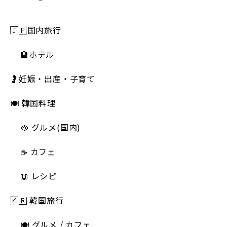
🇯🇵国内旅行
🏨ホテル
🤰妊娠・出産・子育て
🍽 韓国料理
🥘 グルメ(国内)
☕️ カフェ
📖 レシピ
🇰🇷 韓国旅行
🍽 グルメ / カフェ