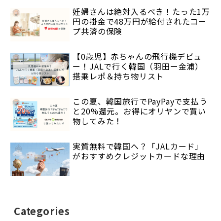
妊婦さんは絶対入るべき！たった1万
円の掛金で48万円が給付されたコー
プ共済の保険
【0歳児】赤ちゃんの飛行機デビュ
ー！JALで行く韓国（羽田ー金浦）
搭乗レポ＆持ち物リスト
この夏、韓国旅行でPayPayで支払う
と20%還元。お得にオリヤンで買い
物してみた！
実質無料で韓国へ？「JALカード」
がおすすめクレジットカードな理由
Categories