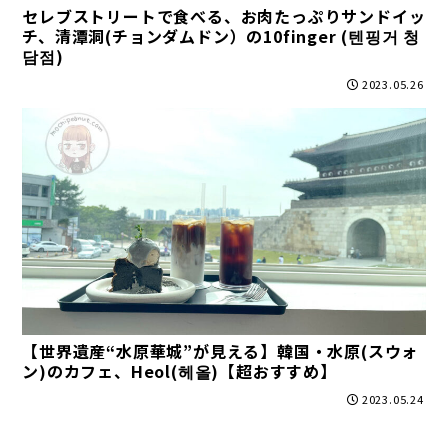
セレブストリートで食べる、お肉たっぷりサンドイッ
チ、清潭洞(チョンダムドン）の10finger (텐핑거 청
담점)
2023.05.26
【世界遺産“水原華城”が見える】韓国・水原(スウォ
ン)のカフェ、Heol(헤올)【超おすすめ】
2023.05.24