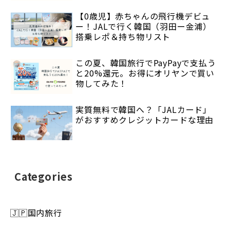
【0歳児】赤ちゃんの飛行機デビュ
ー！JALで行く韓国（羽田ー金浦）
搭乗レポ＆持ち物リスト
この夏、韓国旅行でPayPayで支払う
と20%還元。お得にオリヤンで買い
物してみた！
実質無料で韓国へ？「JALカード」
がおすすめクレジットカードな理由
Categories
🇯🇵国内旅行