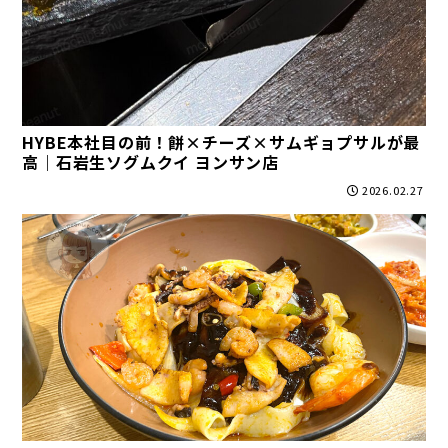
HYBE本社目の前！餅×チーズ×サムギョプサルが最
高｜石岩生ソグムクイ ヨンサン店
2026.02.27