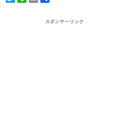
w
n
m
有
it
e
ai
スポンサーリンク
te
l
r