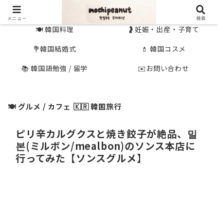
🇰🇷 韓国旅行
🇯🇵国内旅行
メニュー
検索
🍽 韓国料理
🤰妊娠・出産・子育て
💐韓国結婚式
💄 韓国コスメ
📚 韓国語勉強 / 留学
✉️お問い合わせ
🍽 グルメ / カフェ
🇰🇷 韓国旅行
ピリ辛カルグクスと焼き餃子が絶品、밀
본(ミルボン/mealbon)のソンス本店に
行ってみた【ソンスグルメ】