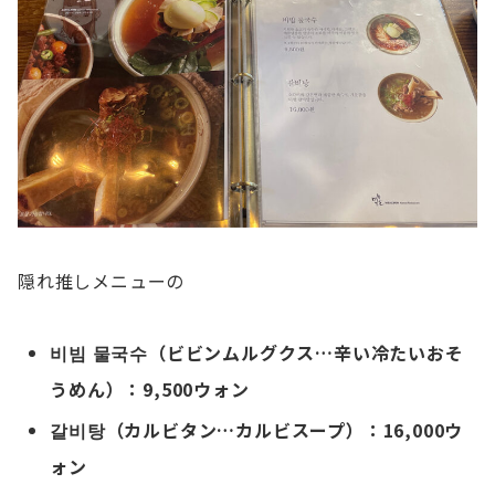
隠れ推しメニューの
비빔 물국수（ビビンムルグクス…辛い冷たいおそ
うめん）
：
9,500ウォン
갈비탕
（カルビタン…カルビスープ）：16,000ウ
ォン