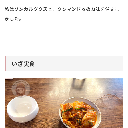
私は
ソンカルグクス
と、
クンマンドゥの肉味
を注文し
ました。
いざ実食