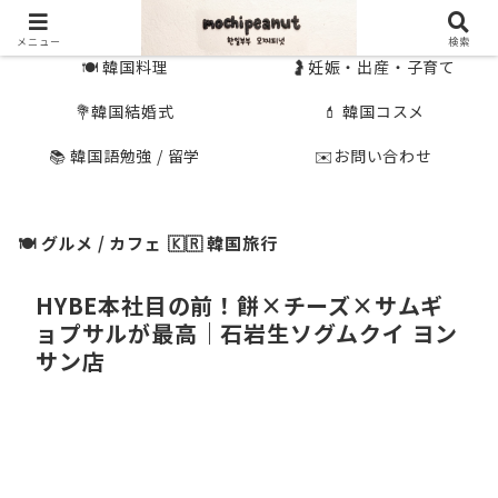
🇰🇷 韓国旅行
🇯🇵国内旅行
メニュー
検索
🍽 韓国料理
🤰妊娠・出産・子育て
💐韓国結婚式
💄 韓国コスメ
📚 韓国語勉強 / 留学
✉️お問い合わせ
🍽 グルメ / カフェ
🇰🇷 韓国旅行
HYBE本社目の前！餅×チーズ×サムギ
ョプサルが最高｜石岩生ソグムクイ ヨン
サン店