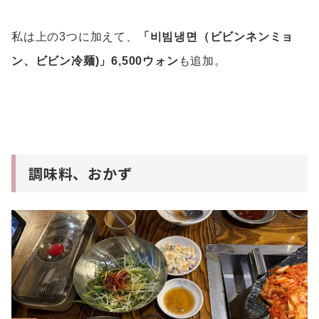
私は上の3つに加えて、
「비빔냉면（ビビンネンミョ
ン、ビビン冷麺)」6,500ウォン
も追加。
調味料、おかず