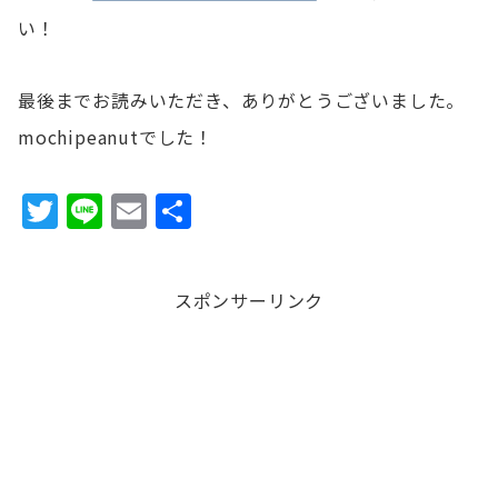
い！
最後までお読みいただき、ありがとうございました。
mochipeanutでした！
T
Li
E
共
w
n
m
有
it
e
ai
スポンサーリンク
te
l
r