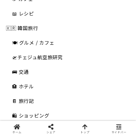
📖 レシピ
🇰🇷 韓国旅行
🍽 グルメ / カフェ
🛫チェジュ航空旅研究
🚌 交通
🏨 ホテル
📔 旅行記
🛍️ ショッピング
💄 韓国コスメ
ホーム
シェア
トップ
サイドバー