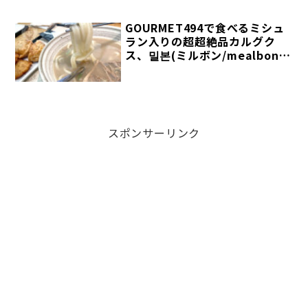
GOURMET494で食べるミシュ
ラン入りの超超絶品カルグク
ス、밀본(ミルボン/mealbon)
【狎鴎亭(アックジョン)グル
メ】
スポンサーリンク