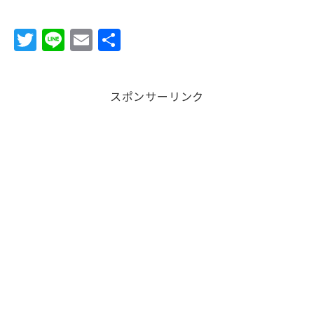
T
Li
E
共
w
n
m
有
it
e
ai
スポンサーリンク
te
l
r