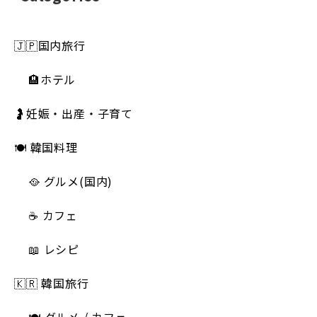
🇯🇵国内旅行
🏨ホテル
🤰妊娠・出産・子育て
🍽 韓国料理
🥘 グルメ(国内)
☕️ カフェ
📖 レシピ
🇰🇷 韓国旅行