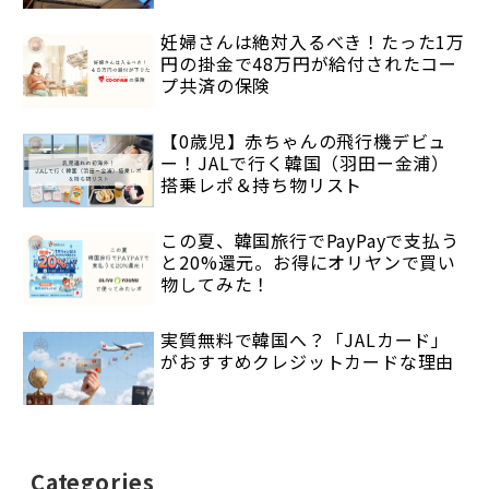
妊婦さんは絶対入るべき！たった1万
円の掛金で48万円が給付されたコー
プ共済の保険
【0歳児】赤ちゃんの飛行機デビュ
ー！JALで行く韓国（羽田ー金浦）
搭乗レポ＆持ち物リスト
この夏、韓国旅行でPayPayで支払う
と20%還元。お得にオリヤンで買い
物してみた！
実質無料で韓国へ？「JALカード」
がおすすめクレジットカードな理由
Categories