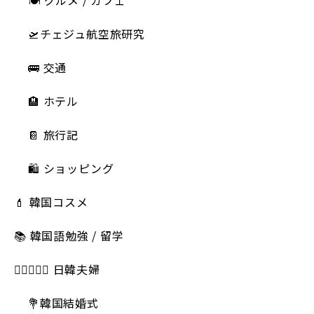
🍽 グルメ / カフェ
🛫チェジュ航空旅研究
🚌 交通
🏨 ホテル
📔 旅行記
🛍️ ショッピング
💄 韓国コスメ
📚 韓国語勉強 / 留学
👩🏻‍❤️‍👨🏻 日韓夫婦
💐韓国結婚式