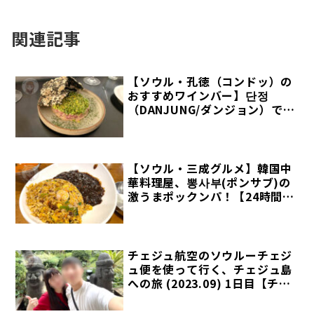
関連記事
【ソウル・孔徳（コンドッ）の
おすすめワインバー】단정
（DANJUNG/ダンジョン）でお
しゃれディナーはいかが？
【ソウル・三成グルメ】韓国中
華料理屋、뽕사부(ポンサブ)の
激うまポックンパ！【24時間営
業】
チェジュ航空のソウルーチェジ
ュ便を使って行く、チェジュ島
への旅 (2023.09) 1日目【チェ
ジュ航空旅研究部】