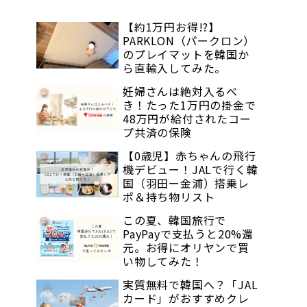
【約1万円お得!?】
PARKLON（パークロン）
のプレイマットを韓国か
ら直輸入してみた。
妊婦さんは絶対入るべ
き！たった1万円の掛金で
48万円が給付されたコー
プ共済の保険
【0歳児】赤ちゃんの飛行
機デビュー！JALで行く韓
国（羽田ー金浦）搭乗レ
ポ＆持ち物リスト
この夏、韓国旅行で
PayPayで支払うと20%還
元。お得にオリヤンで買
い物してみた！
実質無料で韓国へ？「JAL
カード」がおすすめクレ