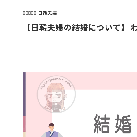
👩🏻‍❤️‍👨🏻 日韓夫婦
【日韓夫婦の結婚について】 