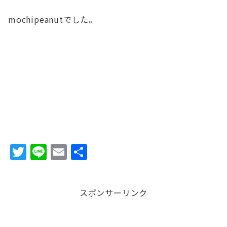
mochipeanutでした。
T
Li
E
共
w
n
m
有
it
e
ai
スポンサーリンク
te
l
r