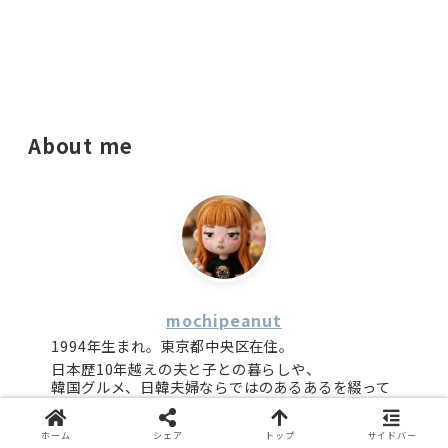
About me
mochipeanut
1994年生まれ。東京都中央区在住。
日本歴10年越えの夫と子との暮らしや、
韓国グルメ、日韓夫婦ならではのあるあるを綴って
います。
2026年に第一子を出産しました。
ホーム
シェア
トップ
サイドバー
出産後は子連れ目線の記事も多くなっています。