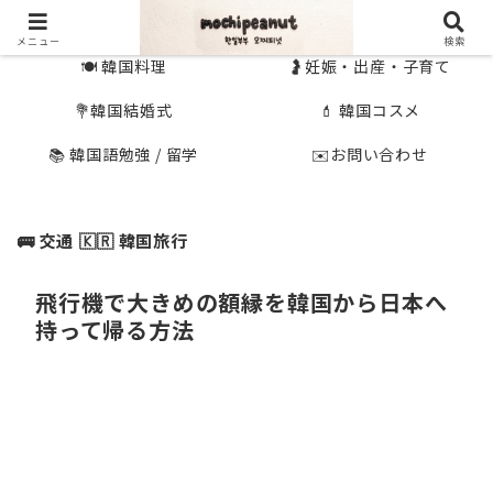
🇰🇷 韓国旅行
🇯🇵国内旅行
メニュー
検索
🍽 韓国料理
🤰妊娠・出産・子育て
💐韓国結婚式
💄 韓国コスメ
📚 韓国語勉強 / 留学
✉️お問い合わせ
🚌 交通
🇰🇷 韓国旅行
飛行機で大きめの額縁を韓国から日本へ
持って帰る方法