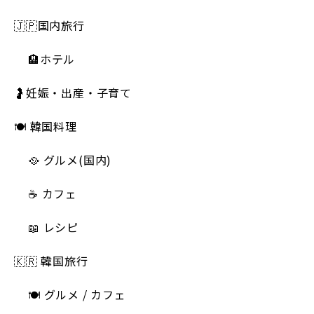
🇯🇵国内旅行
🏨ホテル
🤰妊娠・出産・子育て
🍽 韓国料理
🥘 グルメ(国内)
☕️ カフェ
📖 レシピ
🇰🇷 韓国旅行
🍽 グルメ / カフェ