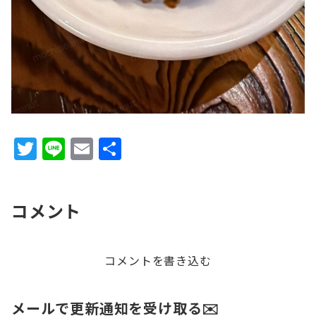
T
Li
E
共
w
n
m
有
it
e
ai
コメント
te
l
r
コメントを書き込む
メールで更新通知を受け取る✉️