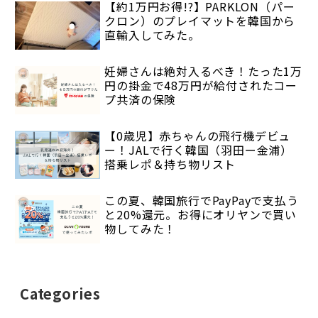
【約1万円お得!?】PARKLON（パー
クロン）のプレイマットを韓国から
直輸入してみた。
妊婦さんは絶対入るべき！たった1万
円の掛金で48万円が給付されたコー
プ共済の保険
【0歳児】赤ちゃんの飛行機デビュ
ー！JALで行く韓国（羽田ー金浦）
搭乗レポ＆持ち物リスト
この夏、韓国旅行でPayPayで支払う
と20%還元。お得にオリヤンで買い
物してみた！
Categories