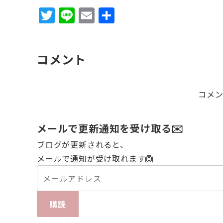
T
Li
E
共
w
n
m
有
it
e
ai
コメント
te
l
r
コメ
メールで更新通知を受け取る✉️
ブログが更新されると、
メールで通知が受け取れます🙆
購読