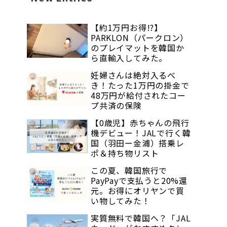
【約1万円お得!?】
PARKLON（パークロン）
のプレイマットを韓国か
ら直輸入してみた。
妊婦さんは絶対入るべ
き！たった1万円の掛金で
48万円が給付されたコー
プ共済の保険
【0歳児】赤ちゃんの飛行
機デビュー！JALで行く韓
国（羽田ー金浦）搭乗レ
ポ＆持ち物リスト
この夏、韓国旅行で
PayPayで支払うと20%還
元。お得にオリヤンで買
い物してみた！
実質無料で韓国へ？「JAL