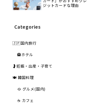
カード」がおすすめクレ
ジットカードな理由
Categories
🇯🇵国内旅行
🏨ホテル
🤰妊娠・出産・子育て
🍽 韓国料理
🥘 グルメ(国内)
☕️ カフェ