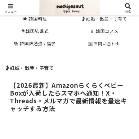
🇰🇷 韓国旅行
🇯🇵国内旅行
メニュー
検索
🍽 韓国料理
🤰妊娠・出産・子育て
💐韓国結婚式
💄 韓国コスメ
📚 韓国語勉強 / 留学
✉️お問い合わせ
🤰妊娠・出産・子育て
【2026最新】Amazonらくらくベビー
Boxが入荷したらスマホへ通知！X・
Threads・メルマガで最新情報を最速キ
ャッチする方法