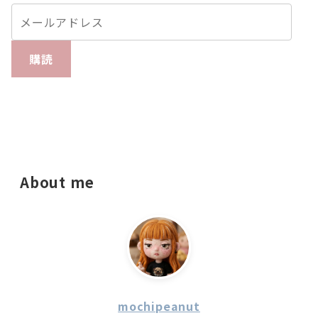
購読
About me
mochipeanut