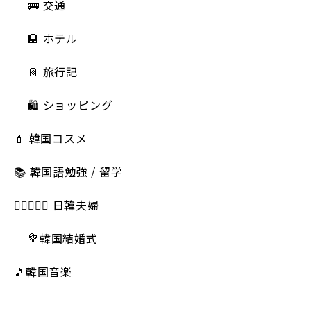
🚌 交通
🏨 ホテル
📔 旅行記
🛍️ ショッピング
💄 韓国コスメ
📚 韓国語勉強 / 留学
👩🏻‍❤️‍👨🏻 日韓夫婦
💐韓国結婚式
🎵韓国音楽