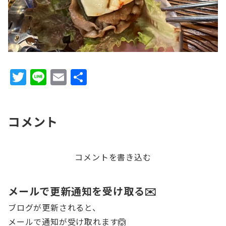
T
Li
E
共
w
n
m
有
it
e
ai
コメント
te
l
r
コメントを書き込む
メールで更新通知を受け取る✉️
ブログが更新されると、
メールで通知が受け取れます🙆