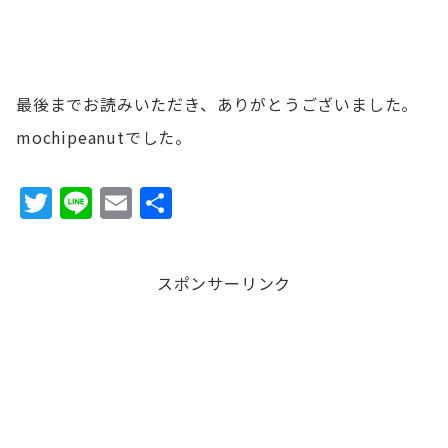
最後までお読みいただき、ありがとうございました。
mochipeanutでした。
T
Li
E
共
w
n
m
有
it
e
ai
スポンサーリンク
te
l
r