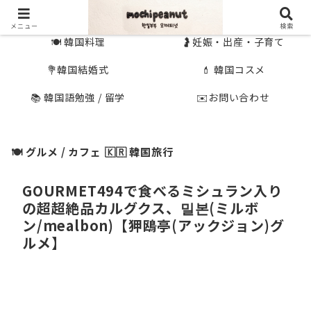
🇰🇷 韓国旅行
🇯🇵国内旅行
メニュー
検索
🍽 韓国料理
🤰妊娠・出産・子育て
💐韓国結婚式
💄 韓国コスメ
📚 韓国語勉強 / 留学
✉️お問い合わせ
🍽 グルメ / カフェ
🇰🇷 韓国旅行
GOURMET494で食べるミシュラン入り
の超超絶品カルグクス、밀본(ミルボ
ン/mealbon)【狎鴎亭(アックジョン)グ
ルメ】