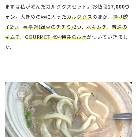
まずは私が頼んだカルグクスセット。お値段
17,000ウ
ォン
。大きめの器に入った
カルグクス
のほか、
揚げ餃
子2つ
、
녹두전(緑豆のチヂミ)2つ
、
水キムチ
、
普通の
キムチ
、
GOURMET 494特製のお水
がついていきまし
た。