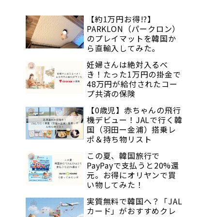
【約1万円お得!?】
PARKLON（パークロン）
のプレイマットを韓国か
ら直輸入してみた。
妊婦さんは絶対入るべ
き！たった1万円の掛金で
48万円が給付されたコー
プ共済の保険
【0歳児】赤ちゃんの飛行
機デビュー！JALで行く韓
国（羽田ー金浦）搭乗レ
ポ＆持ち物リスト
この夏、韓国旅行で
PayPayで支払うと20%還
元。お得にオリヤンで買
い物してみた！
実質無料で韓国へ？「JAL
カード」がおすすめクレ