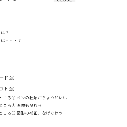
内
容は？
果は・・・？
ード面）
フト面）
良いところ① ペンの種類がちょうどいい
良いところ② 画像も貼れる
良いところ③ 図形の補正、なげなわツー