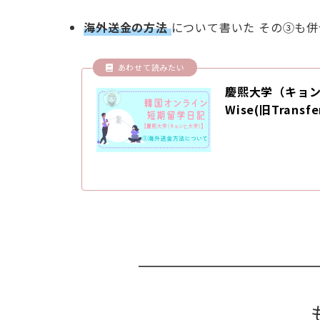
海外送金の方法
について書いた その③も
慶熙大学（キョ
Wise(旧Trans