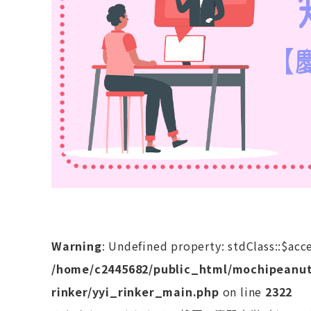
Warning
: Undefined property: stdClass::$acc
/home/c2445682/public_html/mochipeanut
rinker/yyi_rinker_main.php
on line
2322