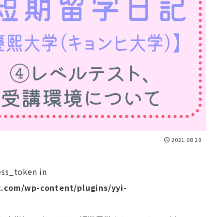
2021.08.29
ess_token in
.com/wp-content/plugins/yyi-