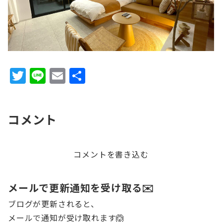
T
Li
E
共
w
n
m
有
it
e
ai
コメント
te
l
r
コメントを書き込む
メールで更新通知を受け取る✉️
ブログが更新されると、
メールで通知が受け取れます🙆