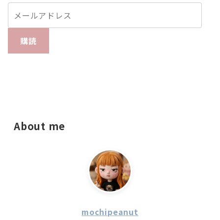
購読
About me
mochipeanut