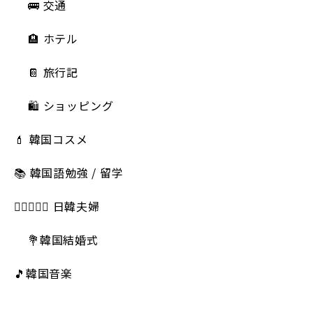
🚌 交通
🏨 ホテル
📔 旅行記
🛍️ ショッピング
💄 韓国コスメ
📚 韓国語勉強 / 留学
👩🏻‍❤️‍👨🏻 日韓夫婦
💐韓国結婚式
🎵韓国音楽