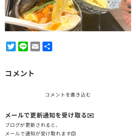
T
Li
E
共
w
n
m
有
it
e
ai
コメント
te
l
r
コメントを書き込む
メールで更新通知を受け取る✉️
ブログが更新されると、
メールで通知が受け取れます🙆