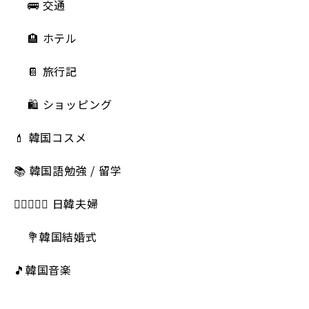
🚌 交通
🏨 ホテル
📔 旅行記
🛍️ ショッピング
💄 韓国コスメ
📚 韓国語勉強 / 留学
👩🏻‍❤️‍👨🏻 日韓夫婦
💐韓国結婚式
🎵韓国音楽