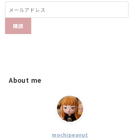
購読
About me
mochipeanut