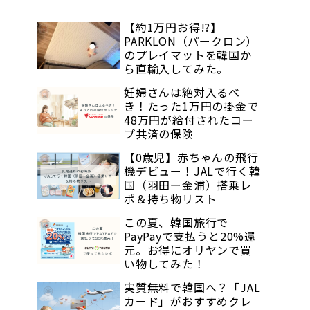
【約1万円お得!?】
PARKLON（パークロン）
のプレイマットを韓国か
ら直輸入してみた。
妊婦さんは絶対入るべ
き！たった1万円の掛金で
48万円が給付されたコー
プ共済の保険
【0歳児】赤ちゃんの飛行
機デビュー！JALで行く韓
国（羽田ー金浦）搭乗レ
ポ＆持ち物リスト
この夏、韓国旅行で
PayPayで支払うと20%還
元。お得にオリヤンで買
い物してみた！
実質無料で韓国へ？「JAL
カード」がおすすめクレ