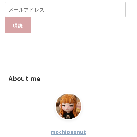
購読
About me
mochipeanut