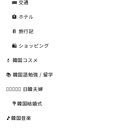
🚌 交通
🏨 ホテル
📔 旅行記
🛍️ ショッピング
💄 韓国コスメ
📚 韓国語勉強 / 留学
👩🏻‍❤️‍👨🏻 日韓夫婦
💐韓国結婚式
🎵韓国音楽