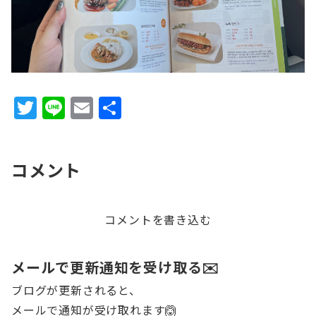
T
Li
E
共
w
n
m
有
it
e
ai
コメント
te
l
r
コメントを書き込む
メールで更新通知を受け取る✉️
ブログが更新されると、
メールで通知が受け取れます🙆