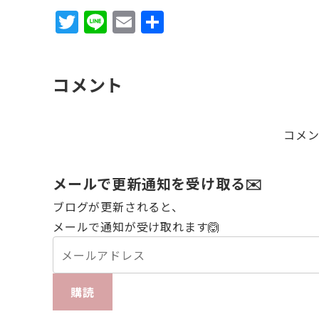
T
Li
E
共
w
n
m
有
it
e
ai
コメント
te
l
r
コメ
メールで更新通知を受け取る✉️
ブログが更新されると、
メールで通知が受け取れます🙆
購読