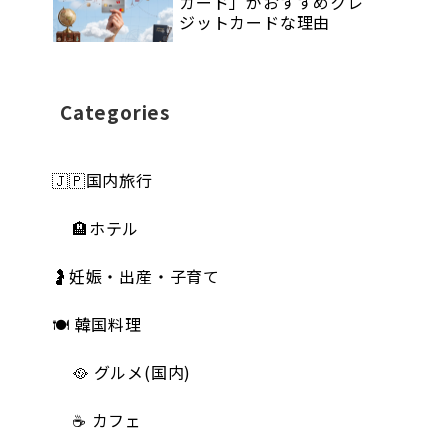
カード」がおすすめクレ
ジットカードな理由
Categories
🇯🇵国内旅行
🏨ホテル
🤰妊娠・出産・子育て
🍽 韓国料理
🥘 グルメ(国内)
☕️ カフェ