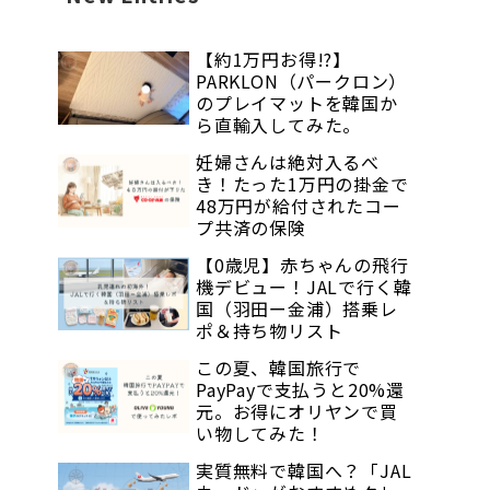
【約1万円お得!?】
PARKLON（パークロン）
のプレイマットを韓国か
ら直輸入してみた。
妊婦さんは絶対入るべ
き！たった1万円の掛金で
48万円が給付されたコー
プ共済の保険
【0歳児】赤ちゃんの飛行
機デビュー！JALで行く韓
国（羽田ー金浦）搭乗レ
ポ＆持ち物リスト
この夏、韓国旅行で
PayPayで支払うと20%還
元。お得にオリヤンで買
い物してみた！
実質無料で韓国へ？「JAL