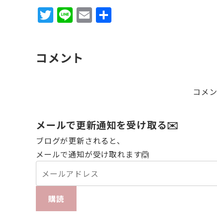
T
Li
E
共
w
n
m
有
it
e
ai
コメント
te
l
r
コメ
メールで更新通知を受け取る✉️
ブログが更新されると、
メールで通知が受け取れます🙆
購読