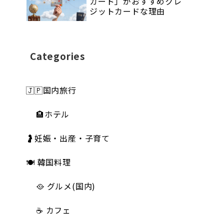
カード」がおすすめクレ
ジットカードな理由
Categories
🇯🇵国内旅行
🏨ホテル
🤰妊娠・出産・子育て
🍽 韓国料理
🥘 グルメ(国内)
☕️ カフェ