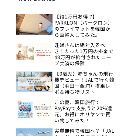
【約1万円お得!?】
PARKLON（パークロン）
のプレイマットを韓国か
ら直輸入してみた。
妊婦さんは絶対入るべ
き！たった1万円の掛金で
48万円が給付されたコー
プ共済の保険
【0歳児】赤ちゃんの飛行
機デビュー！JALで行く韓
国（羽田ー金浦）搭乗レ
ポ＆持ち物リスト
この夏、韓国旅行で
PayPayで支払うと20%還
元。お得にオリヤンで買
い物してみた！
実質無料で韓国へ？「JAL