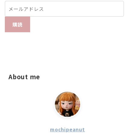
購読
About me
mochipeanut