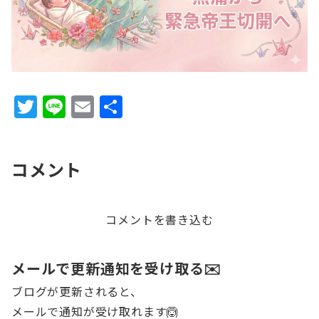
T
Li
E
共
w
n
m
有
it
e
ai
コメント
te
l
r
コメントを書き込む
メールで更新通知を受け取る✉️
ブログが更新されると、
メールで通知が受け取れます🙆