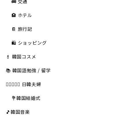
🚌 交通
🏨 ホテル
📔 旅行記
🛍️ ショッピング
💄 韓国コスメ
📚 韓国語勉強 / 留学
👩🏻‍❤️‍👨🏻 日韓夫婦
💐韓国結婚式
🎵韓国音楽