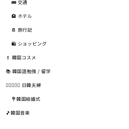
🚌 交通
🏨 ホテル
📔 旅行記
🛍️ ショッピング
💄 韓国コスメ
📚 韓国語勉強 / 留学
👩🏻‍❤️‍👨🏻 日韓夫婦
💐韓国結婚式
🎵韓国音楽