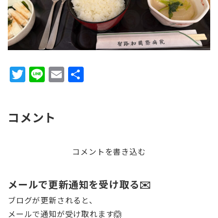
T
Li
E
共
w
n
m
有
it
e
ai
コメント
te
l
r
コメントを書き込む
メールで更新通知を受け取る✉️
ブログが更新されると、
メールで通知が受け取れます🙆