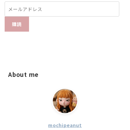
購読
About me
mochipeanut