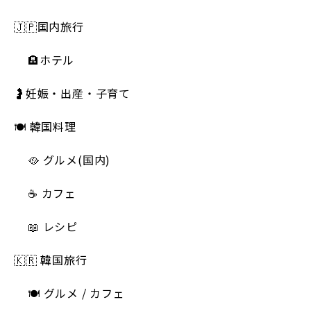
🇯🇵国内旅行
🏨ホテル
🤰妊娠・出産・子育て
🍽 韓国料理
🥘 グルメ(国内)
☕️ カフェ
📖 レシピ
🇰🇷 韓国旅行
🍽 グルメ / カフェ