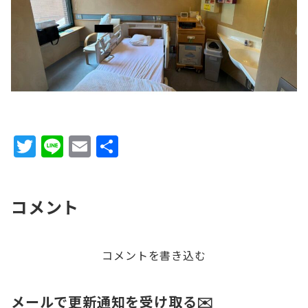
T
Li
E
共
w
n
m
有
it
e
ai
コメント
te
l
r
コメントを書き込む
メールで更新通知を受け取る✉️