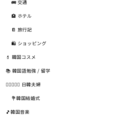
🚌 交通
🏨 ホテル
📔 旅行記
🛍️ ショッピング
💄 韓国コスメ
📚 韓国語勉強 / 留学
👩🏻‍❤️‍👨🏻 日韓夫婦
💐韓国結婚式
🎵韓国音楽