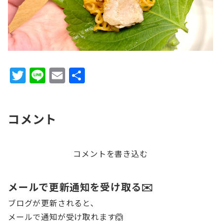
T
Li
E
共
w
n
m
有
it
e
ai
コメント
te
l
r
コメントを書き込む
メールで更新通知を受け取る✉️
ブログが更新されると、
メールで通知が受け取れます🙆