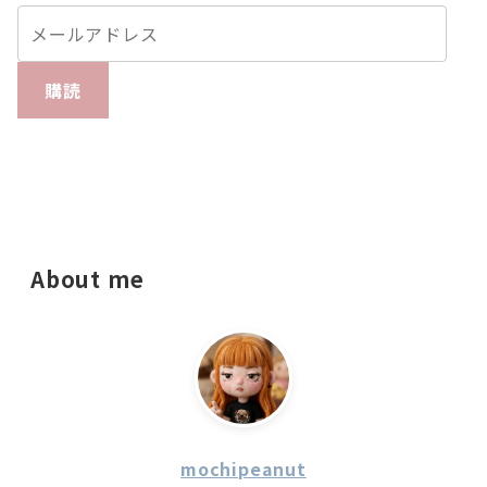
購読
About me
mochipeanut