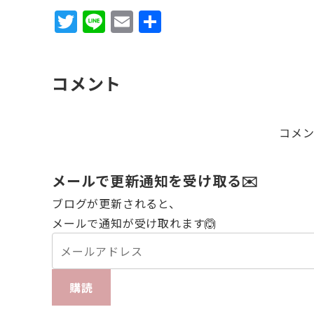
T
Li
E
共
w
n
m
有
it
e
ai
コメント
te
l
r
コメ
メールで更新通知を受け取る✉️
ブログが更新されると、
メールで通知が受け取れます🙆
購読