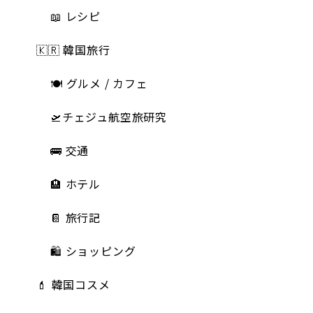
📖 レシピ
🇰🇷 韓国旅行
🍽 グルメ / カフェ
🛫チェジュ航空旅研究
🚌 交通
🏨 ホテル
📔 旅行記
🛍️ ショッピング
💄 韓国コスメ