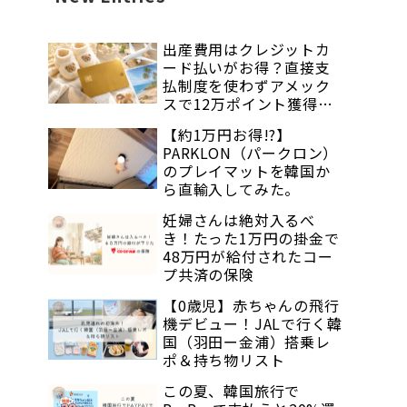
出産費用はクレジットカ
ード払いがお得？直接支
払制度を使わずアメック
スで12万ポイント獲得し
た話
【約1万円お得!?】
PARKLON（パークロン）
のプレイマットを韓国か
ら直輸入してみた。
妊婦さんは絶対入るべ
き！たった1万円の掛金で
48万円が給付されたコー
プ共済の保険
【0歳児】赤ちゃんの飛行
機デビュー！JALで行く韓
国（羽田ー金浦）搭乗レ
ポ＆持ち物リスト
この夏、韓国旅行で