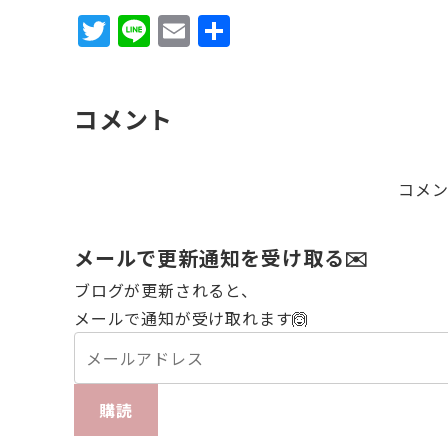
T
Li
E
共
w
n
m
有
it
e
ai
コメント
te
l
r
コメ
メールで更新通知を受け取る✉️
ブログが更新されると、
メールで通知が受け取れます🙆
購読