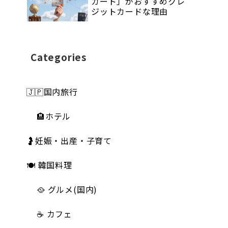
カード」がおすすめクレ
ジットカードな理由
Categories
🇯🇵国内旅行
🏨ホテル
🤰妊娠・出産・子育て
🍽 韓国料理
🥘 グルメ(国内)
☕️ カフェ