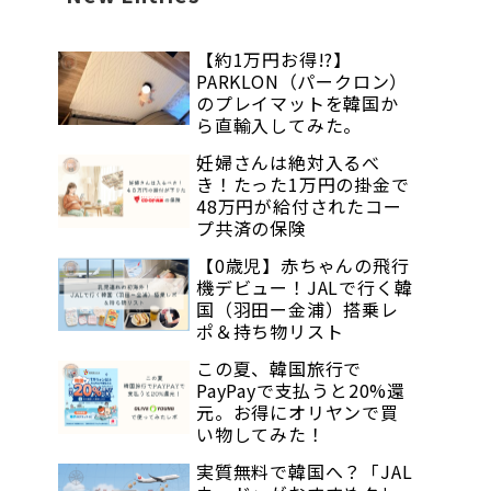
【約1万円お得!?】
PARKLON（パークロン）
のプレイマットを韓国か
ら直輸入してみた。
妊婦さんは絶対入るべ
き！たった1万円の掛金で
48万円が給付されたコー
プ共済の保険
【0歳児】赤ちゃんの飛行
機デビュー！JALで行く韓
国（羽田ー金浦）搭乗レ
ポ＆持ち物リスト
この夏、韓国旅行で
PayPayで支払うと20%還
元。お得にオリヤンで買
い物してみた！
実質無料で韓国へ？「JAL