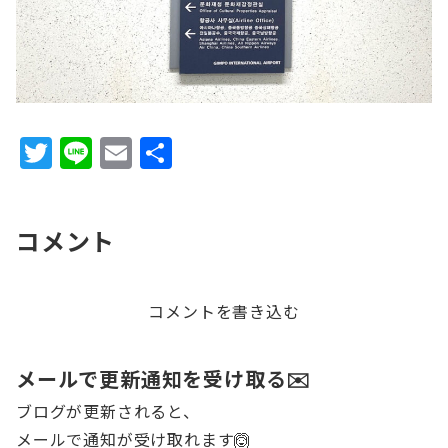
T
Li
E
共
w
n
m
有
it
e
ai
コメント
te
l
r
コメントを書き込む
メールで更新通知を受け取る✉️
ブログが更新されると、
メールで通知が受け取れます🙆