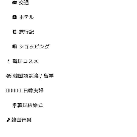
🚌 交通
🏨 ホテル
📔 旅行記
🛍️ ショッピング
💄 韓国コスメ
📚 韓国語勉強 / 留学
👩🏻‍❤️‍👨🏻 日韓夫婦
💐韓国結婚式
🎵韓国音楽