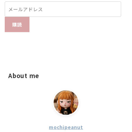
購読
About me
mochipeanut