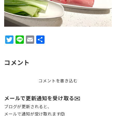
T
Li
E
共
w
n
m
有
it
e
ai
コメント
te
l
r
コメントを書き込む
メールで更新通知を受け取る✉️
ブログが更新されると、
メールで通知が受け取れます🙆