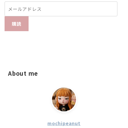
購読
About me
mochipeanut