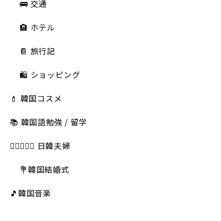
🚌 交通
🏨 ホテル
📔 旅行記
🛍️ ショッピング
💄 韓国コスメ
📚 韓国語勉強 / 留学
👩🏻‍❤️‍👨🏻 日韓夫婦
💐韓国結婚式
🎵韓国音楽