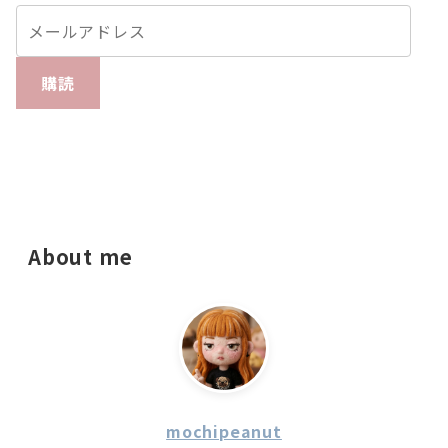
購読
About me
mochipeanut