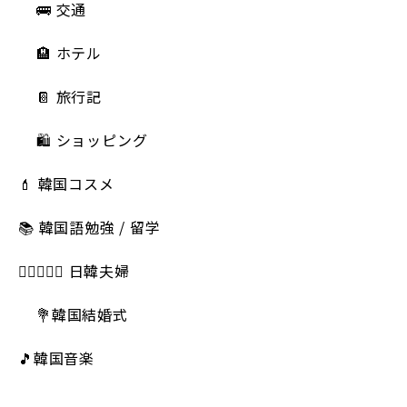
🚌 交通
🏨 ホテル
📔 旅行記
🛍️ ショッピング
💄 韓国コスメ
📚 韓国語勉強 / 留学
👩🏻‍❤️‍👨🏻 日韓夫婦
💐韓国結婚式
🎵韓国音楽