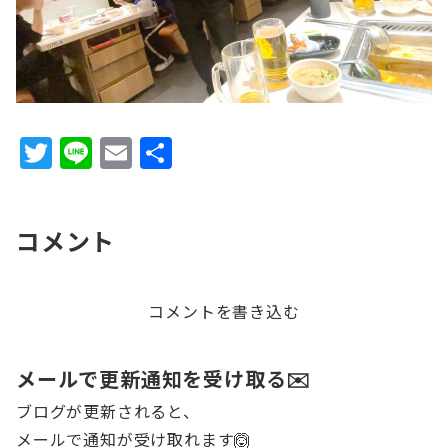
T
Li
E
共
w
n
m
有
it
e
ai
コメント
te
l
r
コメントを書き込む
メールで更新通知を受け取る✉️
ブログが更新されると、
メールで通知が受け取れます🙆