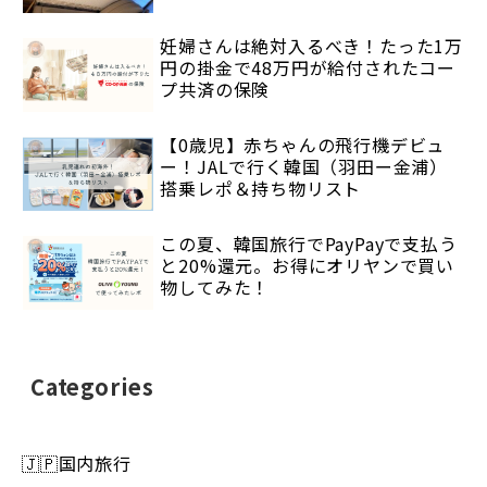
妊婦さんは絶対入るべき！たった1万
円の掛金で48万円が給付されたコー
プ共済の保険
【0歳児】赤ちゃんの飛行機デビュ
ー！JALで行く韓国（羽田ー金浦）
搭乗レポ＆持ち物リスト
この夏、韓国旅行でPayPayで支払う
と20%還元。お得にオリヤンで買い
物してみた！
Categories
🇯🇵国内旅行