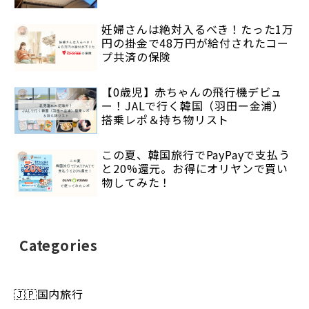
妊婦さんは絶対入るべき！たった1万
円の掛金で48万円が給付されたコー
プ共済の保険
【0歳児】赤ちゃんの飛行機デビュ
ー！JALで行く韓国（羽田ー金浦）
搭乗レポ＆持ち物リスト
この夏、韓国旅行でPayPayで支払う
と20%還元。お得にオリヤンで買い
物してみた！
Categories
🇯🇵国内旅行