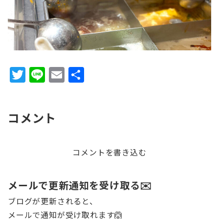
T
Li
E
共
w
n
m
有
it
e
ai
コメント
te
l
r
コメントを書き込む
メールで更新通知を受け取る✉️
ブログが更新されると、
メールで通知が受け取れます🙆