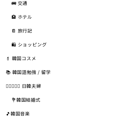
🚌 交通
🏨 ホテル
📔 旅行記
🛍️ ショッピング
💄 韓国コスメ
📚 韓国語勉強 / 留学
👩🏻‍❤️‍👨🏻 日韓夫婦
💐韓国結婚式
🎵韓国音楽