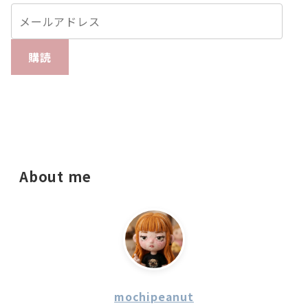
購読
About me
mochipeanut