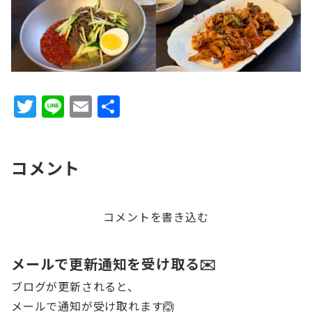
T
Li
E
共
w
n
m
有
it
e
ai
コメント
te
l
r
コメントを書き込む
メールで更新通知を受け取る✉️
ブログが更新されると、
メールで通知が受け取れます🙆