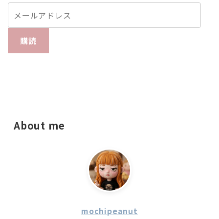
購読
About me
mochipeanut