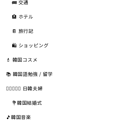
🚌 交通
🏨 ホテル
📔 旅行記
🛍️ ショッピング
💄 韓国コスメ
📚 韓国語勉強 / 留学
👩🏻‍❤️‍👨🏻 日韓夫婦
💐韓国結婚式
🎵韓国音楽