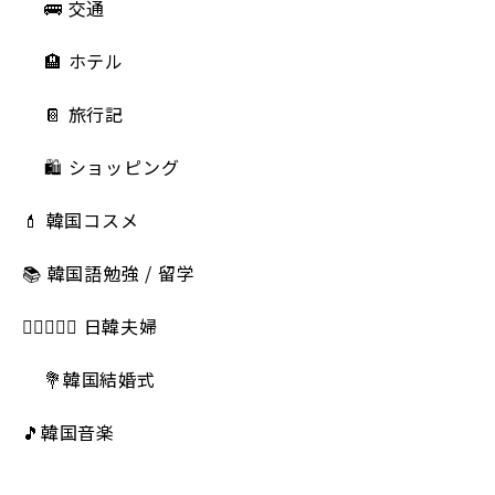
🚌 交通
🏨 ホテル
📔 旅行記
🛍️ ショッピング
💄 韓国コスメ
📚 韓国語勉強 / 留学
👩🏻‍❤️‍👨🏻 日韓夫婦
💐韓国結婚式
🎵韓国音楽