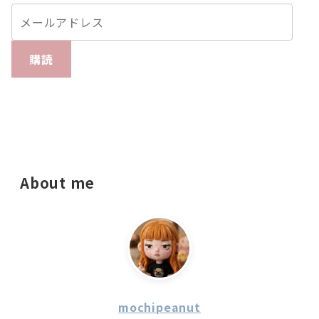
購読
About me
mochipeanut