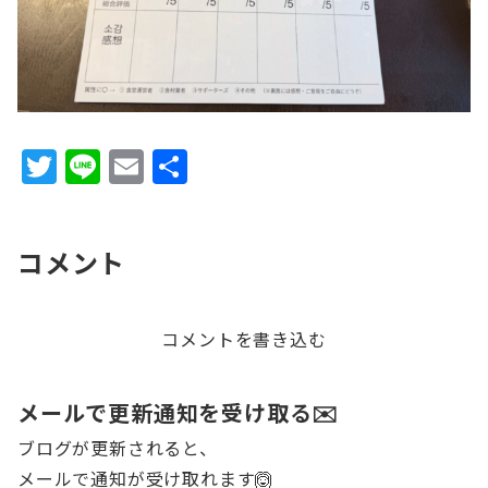
T
Li
E
共
w
n
m
有
it
e
ai
コメント
te
l
r
コメントを書き込む
メールで更新通知を受け取る✉️
ブログが更新されると、
メールで通知が受け取れます🙆