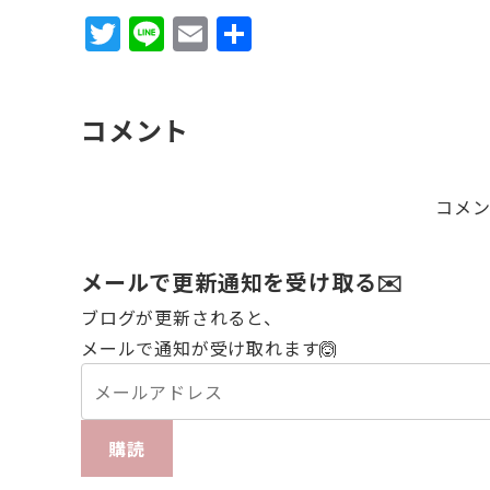
T
Li
E
共
w
n
m
有
it
e
ai
コメント
te
l
r
コメ
メールで更新通知を受け取る✉️
ブログが更新されると、
メールで通知が受け取れます🙆
購読