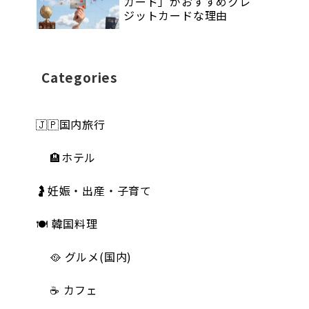
カード」がおすすめクレ
ジットカードな理由
Categories
🇯🇵国内旅行
🏨ホテル
🤰妊娠・出産・子育て
🍽 韓国料理
🥘 グルメ(国内)
☕️ カフェ