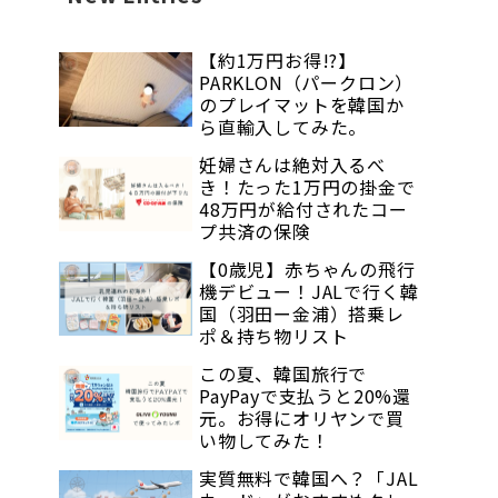
【約1万円お得!?】
PARKLON（パークロン）
のプレイマットを韓国か
ら直輸入してみた。
妊婦さんは絶対入るべ
き！たった1万円の掛金で
48万円が給付されたコー
プ共済の保険
【0歳児】赤ちゃんの飛行
機デビュー！JALで行く韓
国（羽田ー金浦）搭乗レ
ポ＆持ち物リスト
この夏、韓国旅行で
PayPayで支払うと20%還
元。お得にオリヤンで買
い物してみた！
実質無料で韓国へ？「JAL