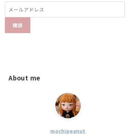
購読
About me
mochipeanut