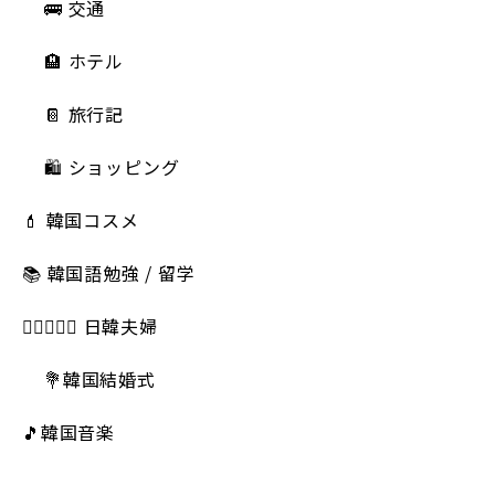
🚌 交通
🏨 ホテル
📔 旅行記
🛍️ ショッピング
💄 韓国コスメ
📚 韓国語勉強 / 留学
👩🏻‍❤️‍👨🏻 日韓夫婦
💐韓国結婚式
🎵韓国音楽