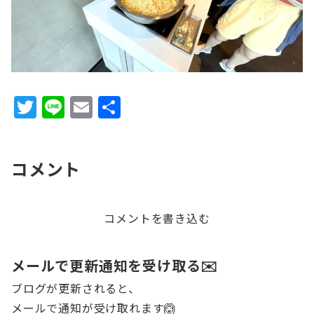
T
Li
E
共
w
n
m
有
it
e
ai
コメント
te
l
r
コメントを書き込む
メールで更新通知を受け取る✉️
ブログが更新されると、
メールで通知が受け取れます🙆