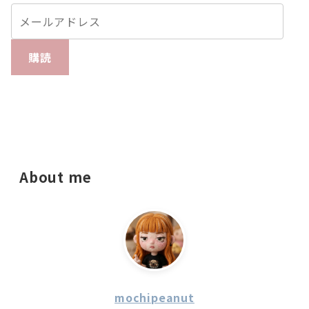
購読
About me
mochipeanut