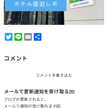
T
Li
E
共
w
n
m
有
it
e
ai
コメント
te
l
r
コメントを書き込む
メールで更新通知を受け取る✉️
ブログが更新されると、
メールで通知が受け取れます🙆