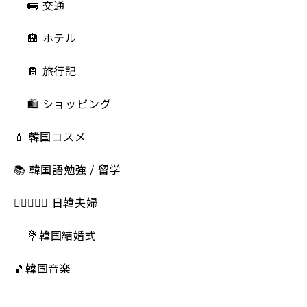
🚌 交通
🏨 ホテル
📔 旅行記
🛍️ ショッピング
💄 韓国コスメ
📚 韓国語勉強 / 留学
👩🏻‍❤️‍👨🏻 日韓夫婦
💐韓国結婚式
🎵韓国音楽