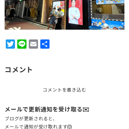
T
Li
E
共
w
n
m
有
it
e
ai
コメント
te
l
r
コメントを書き込む
メールで更新通知を受け取る✉️
ブログが更新されると、
メールで通知が受け取れます🙆