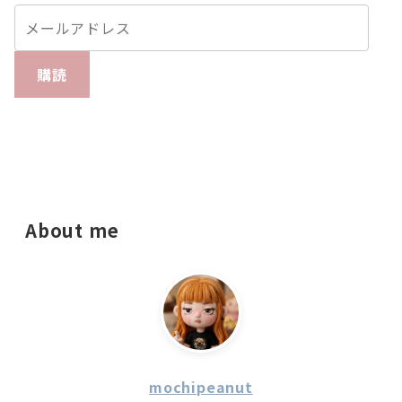
購読
About me
mochipeanut