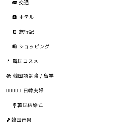
🚌 交通
🏨 ホテル
📔 旅行記
🛍️ ショッピング
💄 韓国コスメ
📚 韓国語勉強 / 留学
👩🏻‍❤️‍👨🏻 日韓夫婦
💐韓国結婚式
🎵韓国音楽