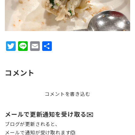
T
Li
E
共
w
n
m
有
it
e
ai
コメント
te
l
r
コメントを書き込む
メールで更新通知を受け取る✉️
ブログが更新されると、
メールで通知が受け取れます🙆