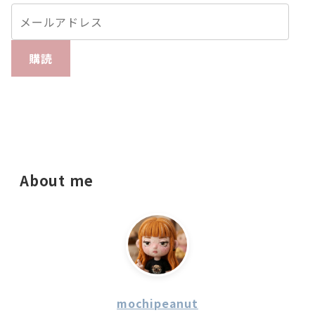
購読
About me
mochipeanut