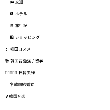
🚌 交通
🏨 ホテル
📔 旅行記
🛍️ ショッピング
💄 韓国コスメ
📚 韓国語勉強 / 留学
👩🏻‍❤️‍👨🏻 日韓夫婦
💐韓国結婚式
🎵韓国音楽