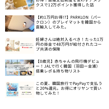
クスで12万ポイント獲得した話
【約1万円お得!?】PARKLON（パー
クロン）のプレイマットを韓国から
直輸入してみた。
妊婦さんは絶対入るべき！たった1万
円の掛金で48万円が給付されたコー
プ共済の保険
【0歳児】赤ちゃんの飛行機デビュ
ー！JALで行く韓国（羽田ー金浦）
搭乗レポ＆持ち物リスト
この夏、韓国旅行でPayPayで支払う
と20%還元。お得にオリヤンで買い
物してみた！