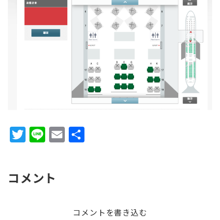
T
Li
E
共
w
n
m
有
it
e
ai
コメント
te
l
r
コメントを書き込む