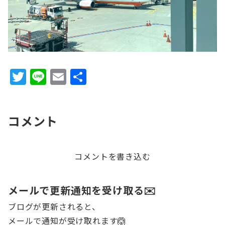
T
Li
E
共
w
n
m
有
it
e
ai
コメント
te
l
r
コメントを書き込む
メールで更新通知を受け取る✉️
ブログが更新されると、
メールで通知が受け取れます🙆