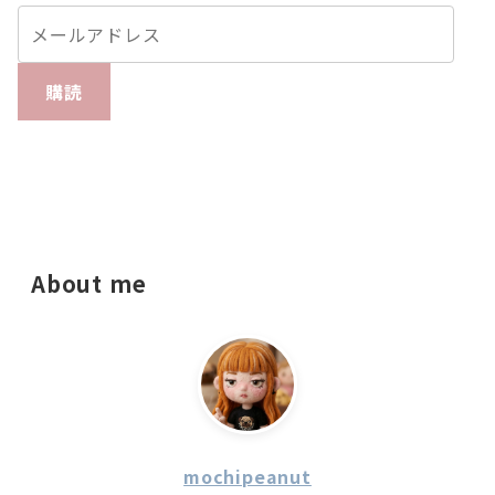
購読
About me
mochipeanut