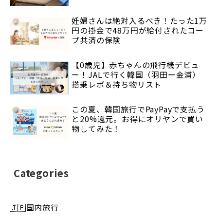
妊婦さんは絶対入るべき！たった1万
円の掛金で48万円が給付されたコー
プ共済の保険
【0歳児】赤ちゃんの飛行機デビュ
ー！JALで行く韓国（羽田ー金浦）
搭乗レポ＆持ち物リスト
この夏、韓国旅行でPayPayで支払う
と20%還元。お得にオリヤンで買い
物してみた！
Categories
🇯🇵国内旅行