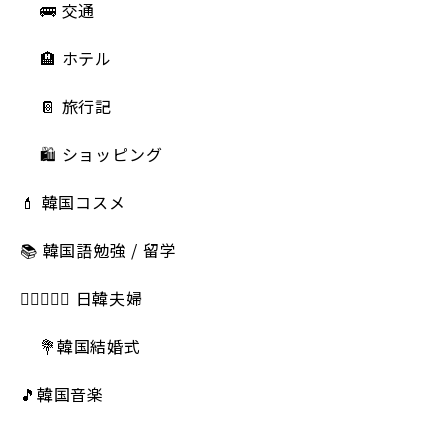
🚌 交通
🏨 ホテル
📔 旅行記
🛍️ ショッピング
💄 韓国コスメ
📚 韓国語勉強 / 留学
👩🏻‍❤️‍👨🏻 日韓夫婦
💐韓国結婚式
🎵韓国音楽