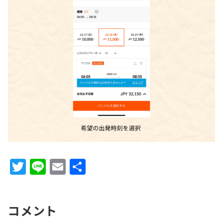
T
Li
E
共
w
n
m
有
it
e
ai
コメント
te
l