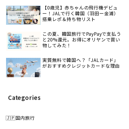
【0歳児】赤ちゃんの飛行機デビュ
ー！JALで行く韓国（羽田ー金浦）
搭乗レポ＆持ち物リスト
この夏、韓国旅行でPayPayで支払う
と20%還元。お得にオリヤンで買い
物してみた！
実質無料で韓国へ？「JALカード」
がおすすめクレジットカードな理由
Categories
🇯🇵国内旅行