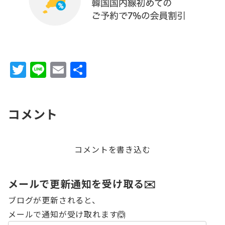
T
Li
E
共
w
n
m
有
it
e
ai
コメント
te
l
r
コメントを書き込む
メールで更新通知を受け取る✉️
ブログが更新されると、
メールで通知が受け取れます🙆