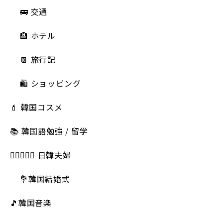
🚌 交通
🏨 ホテル
📔 旅行記
🛍️ ショッピング
💄 韓国コスメ
📚 韓国語勉強 / 留学
👩🏻‍❤️‍👨🏻 日韓夫婦
💐韓国結婚式
🎵韓国音楽