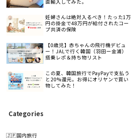
直輸入してみた。
妊婦さんは絶対入るべき！たった1万
円の掛金で48万円が給付されたコー
プ共済の保険
【0歳児】赤ちゃんの飛行機デビュ
ー！JALで行く韓国（羽田ー金浦）
搭乗レポ＆持ち物リスト
この夏、韓国旅行でPayPayで支払う
と20%還元。お得にオリヤンで買い
物してみた！
Categories
🇯🇵国内旅行