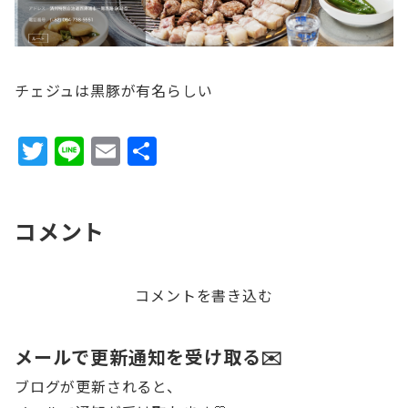
チェジュは黒豚が有名らしい
T
Li
E
共
w
n
m
有
it
e
ai
コメント
te
l
r
コメントを書き込む
メールで更新通知を受け取る✉️
ブログが更新されると、