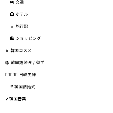
🚌 交通
🏨 ホテル
📔 旅行記
🛍️ ショッピング
💄 韓国コスメ
📚 韓国語勉強 / 留学
👩🏻‍❤️‍👨🏻 日韓夫婦
💐韓国結婚式
🎵韓国音楽