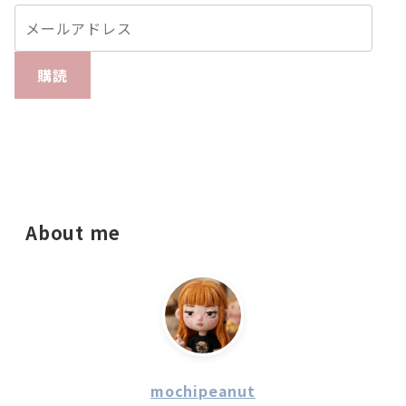
購読
About me
mochipeanut