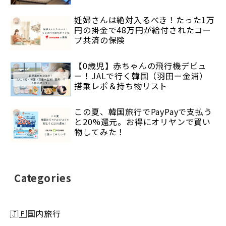
妊婦さんは絶対入るべき！たった1万
円の掛金で48万円が給付されたコー
プ共済の保険
【0歳児】赤ちゃんの飛行機デビュ
ー！JALで行く韓国（羽田ー金浦）
搭乗レポ＆持ち物リスト
この夏、韓国旅行でPayPayで支払う
と20%還元。お得にオリヤンで買い
物してみた！
Categories
🇯🇵国内旅行