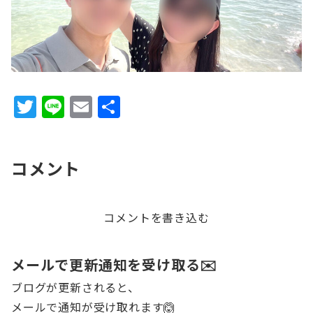
T
Li
E
共
w
n
m
有
it
e
ai
コメント
te
l
r
コメントを書き込む
メールで更新通知を受け取る✉️
ブログが更新されると、
メールで通知が受け取れます🙆