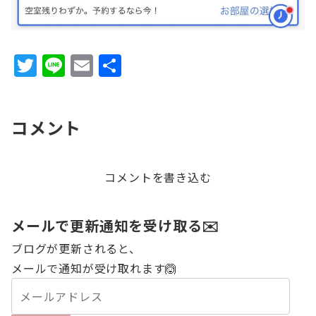
T
Li
E
共
w
n
m
有
it
e
ai
コメント
te
l
r
コメントを書き込む
メールで更新通知を受け取る✉️
ブログが更新されると、
メールで通知が受け取れます🙆