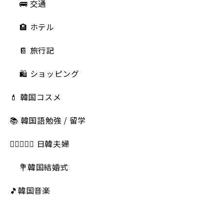
🚌 交通
🏨 ホテル
📔 旅行記
🛍️ ショッピング
💄 韓国コスメ
📚 韓国語勉強 / 留学
👩🏻‍❤️‍👨🏻 日韓夫婦
💐韓国結婚式
🎵韓国音楽