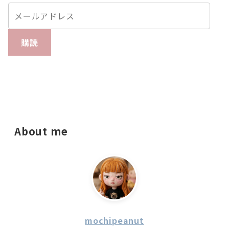
購読
About me
mochipeanut