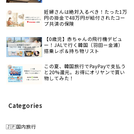
妊婦さんは絶対入るべき！たった1万
円の掛金で48万円が給付されたコー
プ共済の保険
【0歳児】赤ちゃんの飛行機デビュ
ー！JALで行く韓国（羽田ー金浦）
搭乗レポ＆持ち物リスト
この夏、韓国旅行でPayPayで支払う
と20%還元。お得にオリヤンで買い
物してみた！
Categories
🇯🇵国内旅行