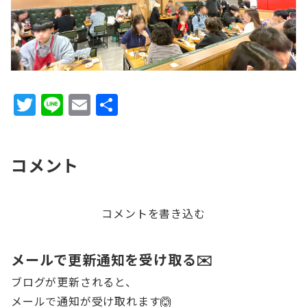
T
Li
E
共
w
n
m
有
it
e
ai
コメント
te
l
r
コメントを書き込む
メールで更新通知を受け取る✉️
ブログが更新されると、
メールで通知が受け取れます🙆