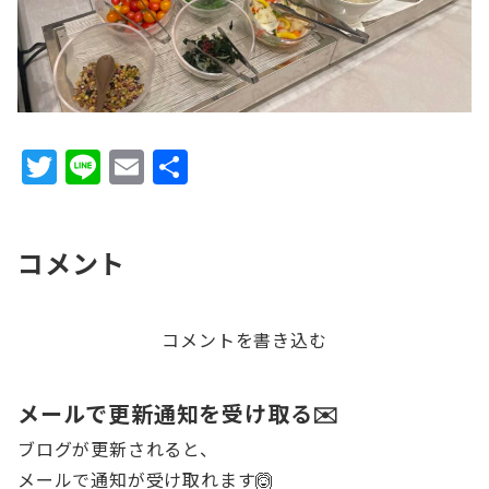
T
Li
E
共
w
n
m
有
it
e
ai
コメント
te
l
r
コメントを書き込む
メールで更新通知を受け取る✉️
ブログが更新されると、
メールで通知が受け取れます🙆