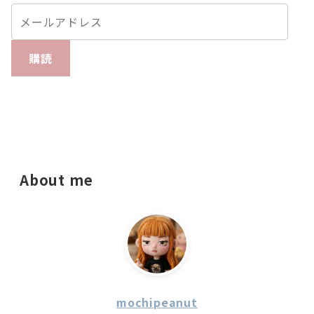
購読
About me
mochipeanut