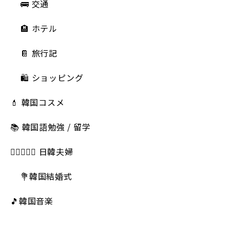
🚌 交通
🏨 ホテル
📔 旅行記
🛍️ ショッピング
💄 韓国コスメ
📚 韓国語勉強 / 留学
👩🏻‍❤️‍👨🏻 日韓夫婦
💐韓国結婚式
🎵韓国音楽