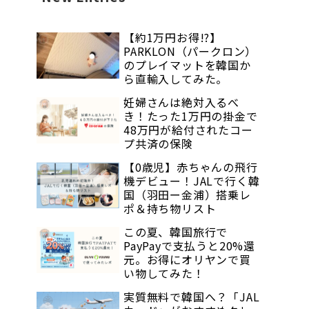
【約1万円お得!?】
PARKLON（パークロン）
のプレイマットを韓国か
ら直輸入してみた。
妊婦さんは絶対入るべ
き！たった1万円の掛金で
48万円が給付されたコー
プ共済の保険
【0歳児】赤ちゃんの飛行
機デビュー！JALで行く韓
国（羽田ー金浦）搭乗レ
ポ＆持ち物リスト
この夏、韓国旅行で
PayPayで支払うと20%還
元。お得にオリヤンで買
い物してみた！
実質無料で韓国へ？「JAL