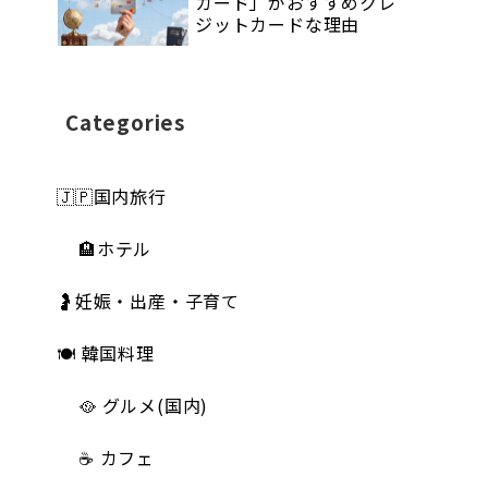
カード」がおすすめクレ
ジットカードな理由
Categories
🇯🇵国内旅行
🏨ホテル
🤰妊娠・出産・子育て
🍽 韓国料理
🥘 グルメ(国内)
☕️ カフェ