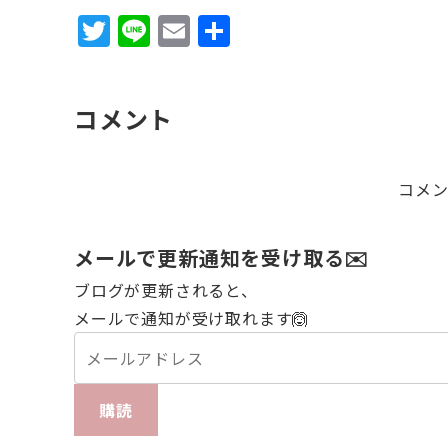
T
Li
E
共
w
n
m
有
it
e
ai
コメント
te
l
r
コメ
メールで更新通知を受け取る✉️
ブログが更新されると、
メールで通知が受け取れます🙆
購読