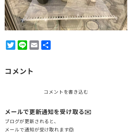
T
Li
E
共
w
n
m
有
it
e
ai
コメント
te
l
r
コメントを書き込む
メールで更新通知を受け取る✉️
ブログが更新されると、
メールで通知が受け取れます🙆