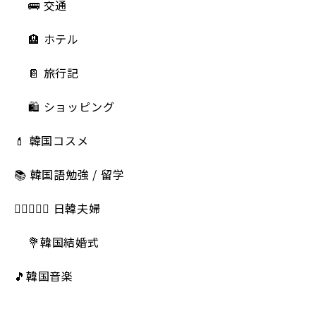
🚌 交通
🏨 ホテル
📔 旅行記
🛍️ ショッピング
💄 韓国コスメ
📚 韓国語勉強 / 留学
👩🏻‍❤️‍👨🏻 日韓夫婦
💐韓国結婚式
🎵韓国音楽