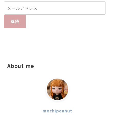
購読
About me
mochipeanut